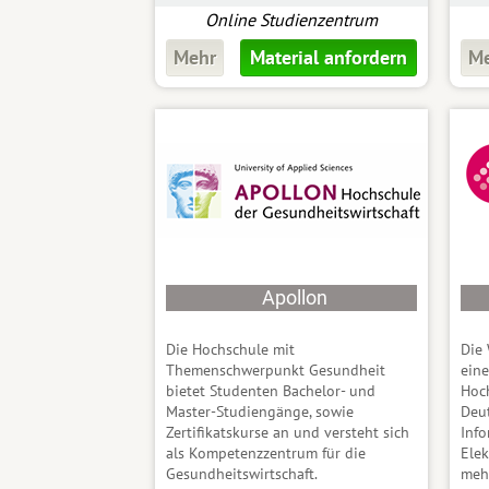
Online Studienzentrum
Mehr
Material anfordern
M
Apollon
Die Hochschule mit
Die 
Themenschwerpunkt Gesundheit
eine
bietet Studenten Bachelor- und
Hoch
Master-Studiengänge, sowie
Deut
Zertifikatskurse an und versteht sich
Info
als Kompetenzzentrum für die
Ele
Gesundheitswirtschaft.
meh