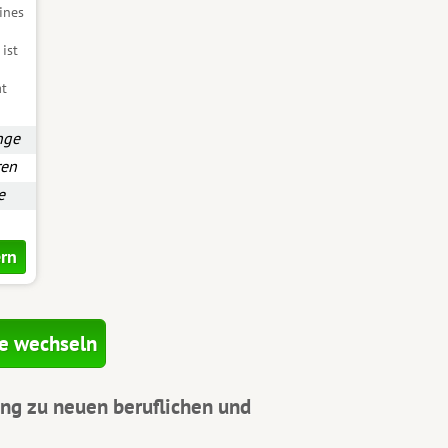
ines
ist
at
nge
ren
e
ern
e wechseln
ng zu neuen beruflichen und