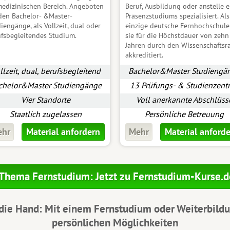
edizinischen Bereich
. Angeboten
Beruf, Ausbildung oder anstelle e
den Bachelor- &Master-
Präsenzstudiums spezialisiert. Als
iengänge, als Vollzeit, dual oder
einzige deutsche Fernhochschule 
fsbegleitendes Studium.
sie für die Höchstdauer von zehn
Jahren durch den Wissenschaftsr
akkreditiert.
llzeit, dual, berufsbegleitend
Bachelor&Master Studiengä
chelor&Master Studiengänge
13 Prüfungs- & Studienzent
Vier Standorte
Voll anerkannte Abschlüss
Staatlich zugelassen
Persönliche Betreuung
ehr
Material anfordern
Mehr
Material anford
Thema Fernstudium: Jetzt zu Fernstudium-Kurse.d
 die Hand: Mit einem
Fernstudium
oder Weiterbildu
persönlichen Möglichkeiten