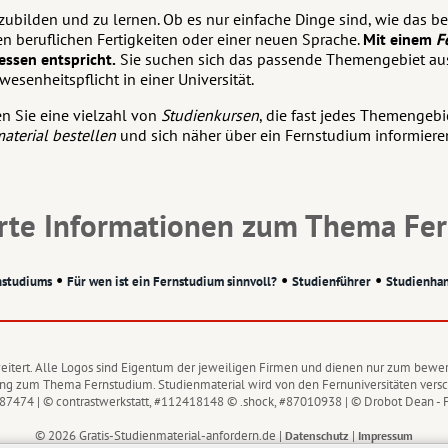
rzubilden und zu lernen. Ob es nur einfache Dinge sind, wie da
 beruflichen Fertigkeiten oder einer neuen Sprache.
Mit einem
F
essen entspricht.
Sie suchen sich das passende Themengebiet aus
esenheitspflicht in einer Universität.
n Sie eine vielzahl von
Studienkursen
, die fast jedes Themengeb
aterial bestellen
und sich näher über ein Fernstudium informieren
rte Informationen zum Thema Fer
•
•
•
nstudiums
Für wen ist ein Fernstudium sinnvoll?
Studienführer
Studienha
erweitert. Alle Logos sind Eigentum der jeweiligen Firmen und dienen nur zum bewe
ung zum Thema Fernstudium. Studienmaterial wird von den Fernuniversitäten versch
87474 | © contrastwerkstatt, #112418148 © .shock, #87010938 | © Drobot Dean - F
© 2026 Gratis-Studienmaterial-anfordern.de |
|
Datenschutz
Impressum